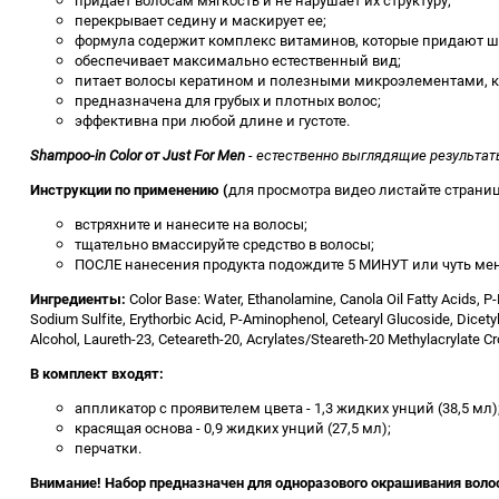
придает волосам мягкость и не нарушает их структуру;
перекрывает седину и маскирует ее;
формула содержит комплекс витаминов, которые придают ш
обеспечивает максимально естественный вид;
питает волосы кератином и полезными микроэлементами, к
предназначена для грубых и плотных волос;
эффективна при любой длине и густоте.
Shampoo-in Color от Just For Men
- естественно выглядящие результат
Инструкции по применению
(
для просмотра видео листайте страни
встряхните и нанесите на волосы;
тщательно вмассируйте средство в волосы;
ПОСЛЕ нанесения продукта подождите 5 МИНУТ или чуть мень
Ингредиенты:
Color Base: Water, Ethanolamine, Canola Oil Fatty Acids, P
Sodium Sulfite, Erythorbic Acid, P-Aminophenol, Cetearyl Glucoside, Dicet
Alcohol, Laureth-23, Ceteareth-20, Acrylates/Steareth-20 Methylacrylate C
В комплект входят:
аппликатор с проявителем цвета - 1,3 жидких унций (38,5 мл)
красящая основа - 0,9 жидких унций (27,5 мл);
перчатки.
Внимание! Набор предназначен для одноразового окрашивания воло