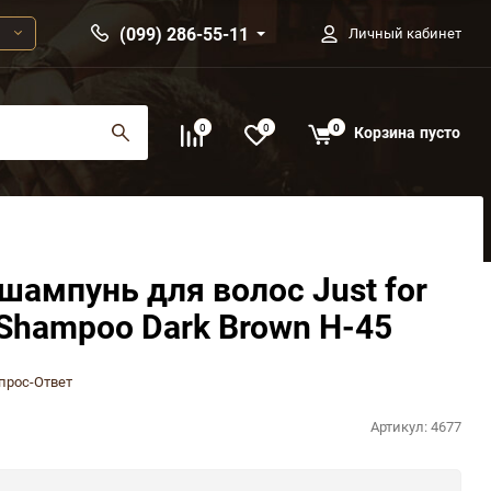
(099) 286-55-11
Личный кабинет
0
0
0
Корзина
пусто
ампунь для волос Just for
 Shampoo Dark Brown H-45
прос-Ответ
Артикул:
4677