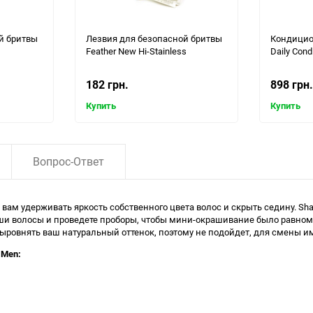
й бритвы
Лезвия для безопасной бритвы
Кондицио
Feather New Hi-Stainless
Daily Cond
182 грн.
898 грн.
Купить
Купить
Вопрос-Ответ
ам удерживать яркость собственного цвета волос и скрыть седину. Sham
аши волосы и проведете проборы, чтобы мини-окрашивание было равном
выровнять ваш натуральный оттенок, поэтому не подойдет, для смены и
 Men: