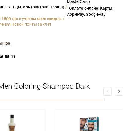
MasterCard)
рива 31 Б (м. Контрактова Площа)
/
-
Оплата онлайн: Карты,
ApplePay, GooglePay
1500 грн с учетом всех скидок:
/
ления Новой почты за счет
анное
86-55-11
Men Coloring Shampoo Dark