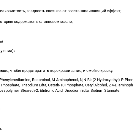
елковистость, гладкость оказывают восстанавливающий эффект;
оторые содержатся в оливковом масле;
ы!
цу вниз
):
ше, чтобы предотвратить перекрашивание, и смойте краску.
-Phenylenediamine, Resorcinol, M-Aminophenol, N,N-Bis(2-Hydroxyethyl)-P-Pheny
yl Phosphate, Trisodium Edta, Ceteth-10 Phosphate, Cetyl Alcohol, 2,4-Diaminoph
rosspolymer, Steareth-2, Etidronic Acid, Disodium Edta, Sodium Stannate.
;
с.