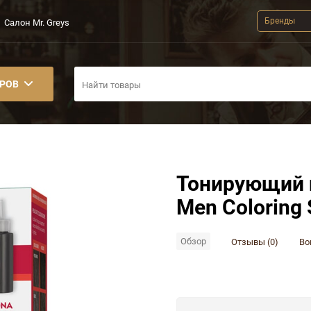
Бренды
Салон Mr. Greys
АРОВ
Тонирующий ш
Men Coloring
Обзор
Отзывы (0)
Во