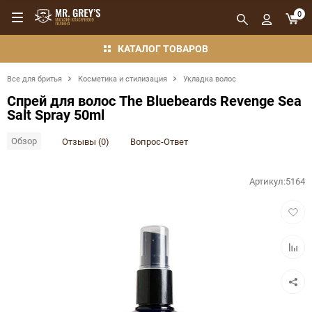
0
КАТАЛОГ ТОВАРОВ
Все для бритья
Косметика и стилизация
Укладка волос
Спрей для волос The Bluebeards Revenge Sea
Salt Spray 50ml
Обзор
Отзывы (0)
Вопрос-Ответ
Артикул:
5164
Добав
в
избра
Добав
в
сравн