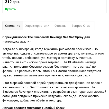
312 грн.
Купить
Описание
Характеристики
Отзывы
Вопрос-Ответ
Спрей для волос The Bluebeards Revenge Sea Salt Spray
для
настоящих мужчин!
Когда-то было время, когда мужчины рисковали своей жизнью,
выходя на лодке в открытое море во время урагана, только для того,
чтобы создать себе солёную, матовую причёску. К счастью,
известный английский производитель The Bluebeards Revenge
разлил половину Северного моря (без неприятного запаха) во
флаконы с распылителем, чтобы вы могли сполна наслаждаться
мужественными матовыми прическами, не покидая суши.
Этот морской солевой спрей предназначен для фиксации волос в
желаемый стиль. Он отличается классическим ароматом The
Bluebeards Revenge и специально разработан с минералами морской
соли, для придания причёске натурального вида. Спрей хорошо
фиксирует, добавляет объём и текстуру.
Лёгкая-средняя фиксация | Слабый блеск