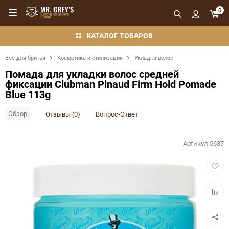
0
КАТАЛОГ ТОВАРОВ
Все для бритья
Косметика и стилизация
Укладка волос
Помада для укладки волос средней
фиксации Clubman Pinaud Firm Hold Pomade
Blue 113g
Обзор
Отзывы (0)
Вопрос-Ответ
Артикул:
5637
Добав
в
избра
Добав
в
сравн