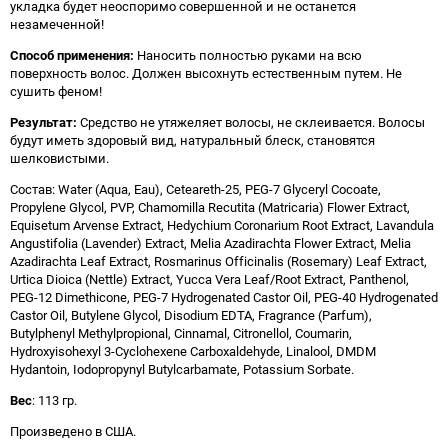
укладка будет неоспоримо совершенной и не останется
незамеченной!
Способ применения:
Наносить полностью руками на всю
поверхность волос. Должен высохнуть естественным путем. Не
сушить феном!
Результат:
Средство не утяжеляет волосы, не склеивается. Волосы
будут иметь здоровый вид, натуральный блеск, становятся
шелковистыми.
Состав: Water (Aqua, Eau), Ceteareth-25, PEG-7 Glyceryl Cocoate,
Propylene Glycol, PVP, Chamomilla Recutita (Matricaria) Flower Extract,
Equisetum Arvense Extract, Hedychium Coronarium Root Extract, Lavandula
Angustifolia (Lavender) Extract, Melia Azadirachta Flower Extract, Melia
Azadirachta Leaf Extract, Rosmarinus Officinalis (Rosemary) Leaf Extract,
Urtica Dioica (Nettle) Extract, Yucca Vera Leaf/Root Extract, Panthenol,
PEG-12 Dimethicone, PEG-7 Hydrogenated Castor Oil, PEG-40 Hydrogenated
Castor Oil, Butylene Glycol, Disodium EDTA, Fragrance (Parfum),
Butylphenyl Methylpropional, Cinnamal, Citronellol, Coumarin,
Hydroxyisohexyl 3-Cyclohexene Carboxaldehyde, Linalool, DMDM
Hydantoin, Iodopropynyl Butylcarbamate, Potassium Sorbate.
Вес
: 113 гр.
Произведено в США.