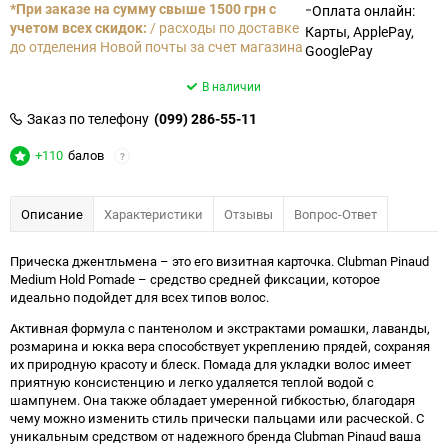
-
*При заказе на сумму свыше 1500 грн с
Оплата онлайн:
учетом всех скидок:
/ расходы по доставке
Карты, ApplePay,
до отделения Новой почты за счет магазина
GooglePay
В наличии
Заказ по телефону
(099) 286-55-11
+110
балов
?
Описание
Характеристики
Отзывы
Вопрос-Ответ
Прическа джентльмена – это его визитная карточка. Clubman Pinaud
Medium Hold Pomade – средство средней фиксации, которое
идеально подойдет для всех типов волос.
Активная формула с пантенолом и экстрактами ромашки, лаванды,
розмарина и юкка вера способствует укреплению прядей, сохраняя
их природную красоту и блеск. Помада для укладки волос имеет
приятную консистенцию и легко удаляется теплой водой с
шампунем. Она также обладает умеренной гибкостью, благодаря
чему можно изменить стиль прически пальцами или расческой. С
уникальным средством от надежного бренда Clubman Pinaud ваша