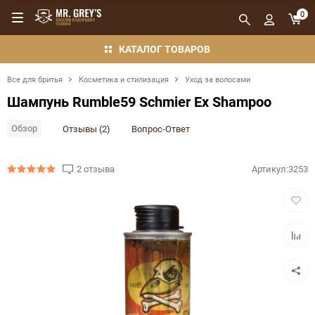
0
КАТАЛОГ ТОВАРОВ
Все для бритья
Косметика и стилизация
Уход за волосами
Шампунь Rumble59 Schmier Ex Shampoo
Обзор
Отзывы (2)
Вопрос-Ответ
2 отзыва
Артикул:
3253
Добав
в
избра
Добав
в
сравн