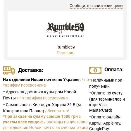
Сообщить о снижении цены
Rumble59
Германия
Оплата:
Доставка:
-
На отделение Новой почты по Украине:
/ по
Наличными при
тарифам перевозчика
получении
-
Адресная доставка курьером Новой
-
Оплата по счету
Почты
/ по тарифам перевозчика
(для терминалов и
-
Самовывоз в Киеве, ул. Хорива 31 Б (м.
карт Visa,
MasterCard)
Контрактова Площа)
/ бесплатно!
-
*При заказе на сумму свыше 1500 грн с
Оплата онлайн:
учетом всех скидок:
/ расходы по доставке
Карты, ApplePay,
до отделения Новой почты за счет магазина
GooglePay