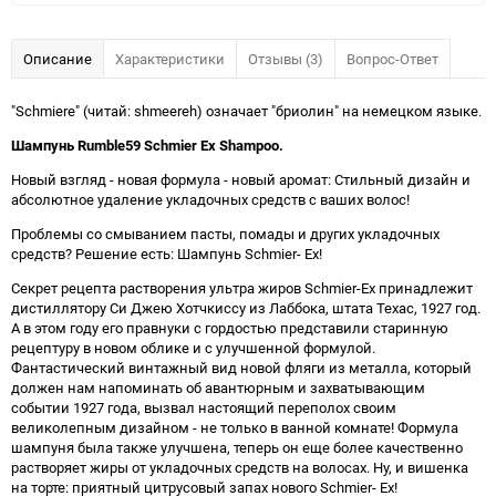
Описание
Характеристики
Отзывы (3)
Вопрос-Ответ
"Schmiere" (читай: shmeereh) означает "бриолин" на немецком языке.
Шампунь Rumble59 Schmier Ex Shampoo.
Новый взгляд - новая формула - новый аромат: Стильный дизайн и
абсолютное удаление укладочных средств с ваших волос!
Проблемы со смыванием пасты, помады и других укладочных
средств? Решение есть: Шампунь Schmier- Ex!
Секрет рецепта растворения ультра жиров Schmier-Ex принадлежит
дистиллятору Си Джею Хотчкиссу из Лаббока, штата Техас, 1927 год.
А в этом году его правнуки с гордостью представили старинную
рецептуру в новом облике и с улучшенной формулой.
Фантастический винтажный вид новой фляги из металла, который
должен нам напоминать об авантюрным и захватывающим
событии 1927 года, вызвал настоящий переполох своим
великолепным дизайном - не только в ванной комнате! Формула
шампуня была также улучшена, теперь он еще более качественно
растворяет жиры от укладочных средств на волосах. Ну, и вишенка
на торте: приятный цитрусовый запах нового Schmier- Ex!