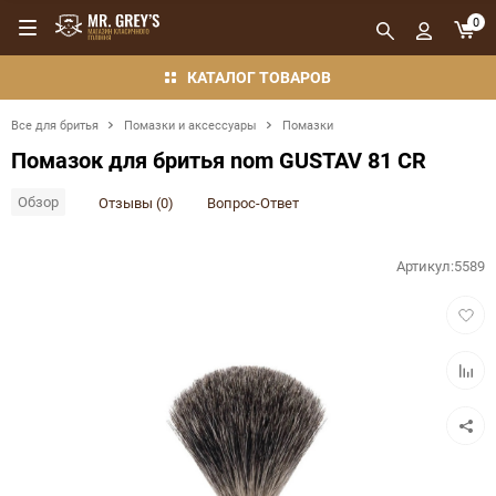
0
КАТАЛОГ ТОВАРОВ
Все для бритья
Помазки и аксессуары
Помазки
Помазок для бритья nom GUSTAV 81 CR
Обзор
Отзывы (0)
Вопрос-Ответ
Артикул:
5589
Добав
в
избра
Добав
в
сравн