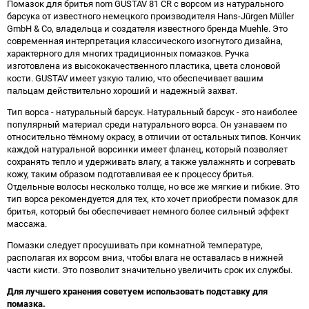
Помазок для бритья nom GUSTAV 81 CR с ворсом из натурального
барсука от известного немецкого производителя Hans-Jürgen Müller
GmbH & Co, владельца и создателя известного бренда Muehle. Это
современная интерпретация классического изогнутого дизайна,
характерного для многих традиционных помазков. Ручка
изготовлена из высококачественного пластика, цвета слоновой
кости. GUSTAV имеет узкую талию, что обеспечивает вашим
пальцам действительно хороший и надежный захват.
Тип ворса - натуральный барсук. Натуральный барсук - это наиболее
популярный материал среди натурального ворса. Он узнаваем по
относительно тёмному окрасу, в отличии от остальных типов. Кончик
каждой натуральной ворсинки имеет фланец, который позволяет
сохранять тепло и удерживать влагу, а также увлажнять и согревать
кожу, таким образом подготавливая ее к процессу бритья.
Отдельные волосы несколько толще, но все же мягкие и гибкие. Это
тип ворса рекомендуется для тех, кто хочет приобрести помазок для
бритья, который бы обеспечивает немного более сильный эффект
массажа.
Помазки следует просушивать при комнатной температуре,
располагая их ворсом вниз, чтобы влага не оставалась в нижней
части кисти. Это позволит значительно увеличить срок их службы.
Для лучшего хранения советуем использовать подставку для
помазка.