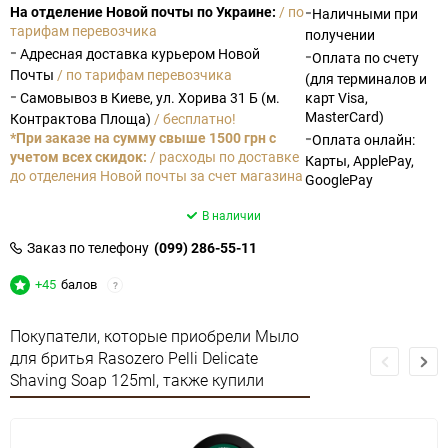
-
На отделение Новой почты по Украине:
/ по
Наличными при
тарифам перевозчика
получении
-
Адресная доставка курьером Новой
-
Оплата по счету
Почты
/ по тарифам перевозчика
(для терминалов и
-
Самовывоз в Киеве, ул. Хорива 31 Б (м.
карт Visa,
MasterCard)
Контрактова Площа)
/ бесплатно!
-
*При заказе на сумму свыше 1500 грн с
Оплата онлайн:
учетом всех скидок:
/ расходы по доставке
Карты, ApplePay,
до отделения Новой почты за счет магазина
GooglePay
В наличии
Заказ по телефону
(099) 286-55-11
+45
балов
?
Покупатели, которые приобрели Мыло
для бритья Rasozero Pelli Delicate
Shaving Soap 125ml, также купили