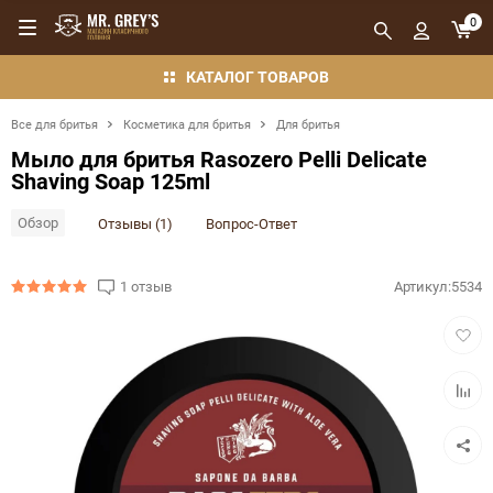
0
КАТАЛОГ ТОВАРОВ
Все для бритья
Косметика для бритья
Для бритья
Мыло для бритья Rasozero Pelli Delicate
Shaving Soap 125ml
Обзор
Отзывы (1)
Вопрос-Ответ
1 отзыв
Артикул:
5534
Добав
в
избра
Добав
в
сравн