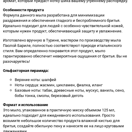
аромат, который придаст нотку шика вашему утреннему распорядку.
Особенности продукта
Формула данного мыла разработана для минимизации
раздражения и обеспечения гладкого и беспроблемного бритья.
Идеально подходит для людей с особенно чувствительной кожей,
которым нужен продукт, обеспечивающий защиту и увлажнение.
Изготовлено вручную в Турине, мастером по производству мыла
Паолой Бариле, полностью соответствуют природе итальянского
стиля. Вам определенно понравится этот продукт, мыло
гарантированно обеспечит невероятные ощущения от бритья. Вы не
разочаруетесь!
Ольфакторная пирамида:
Верхние ноты: шалфей
Ноты сердца: жасмин, цикламен, фиалка, иланг
Базовые ноты: табак, древесные ноты, мускус, ваниль, сено,
бобы тонка, смолы, березовый деготь
Формат и использование
Это мыло, упакованное в практичную миску объемом 125 мл,
идеально подходит для ежедневного использования. Просто
возьмите небольшое количество продукта влажной кистью для
бритья, создайте обильную пену и нанесите ее на лицо круговыми
движениями.