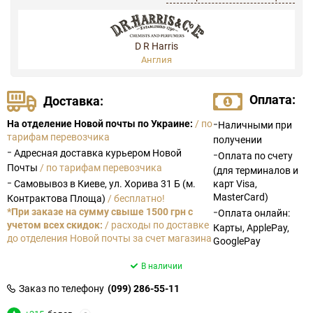
D R Harris
Англия
Оплата:
Доставка:
-
На отделение Новой почты по Украине:
/ по
Наличными при
тарифам перевозчика
получении
-
Адресная доставка курьером Новой
-
Оплата по счету
Почты
/ по тарифам перевозчика
(для терминалов и
-
Самовывоз в Киеве, ул. Хорива 31 Б (м.
карт Visa,
MasterCard)
Контрактова Площа)
/ бесплатно!
-
*При заказе на сумму свыше 1500 грн с
Оплата онлайн:
учетом всех скидок:
/ расходы по доставке
Карты, ApplePay,
до отделения Новой почты за счет магазина
GooglePay
В наличии
Заказ по телефону
(099) 286-55-11