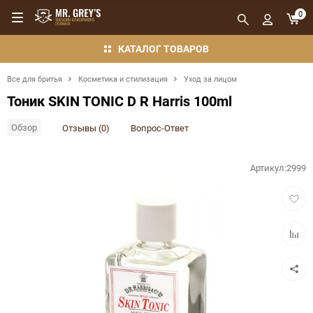
0
КАТАЛОГ ТОВАРОВ
Все для бритья
Косметика и стилизация
Уход за лицом
Тоник SKIN TONIC D R Harris 100ml
Обзор
Отзывы (0)
Вопрос-Ответ
Артикул:
2999
Добав
в
избра
Добав
в
сравн