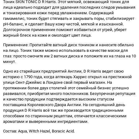
Тоник SKIN TONIC D R Harris. Этот мягкий, освежающий тоник для
лица идеально подходит для удаления последних следов умывания
и тонизирования кожи перед увлажнением. Содержащий
гамамелис, тоник будет стягивать и закрывать поры, стабилизирует
рН-баланс, и сделает Вашу кожу чистой, мягкой и изысканной.
Долгосрочное применение поможет избавиться от угрей, уберет
жирный блеск на коже и омолодит цвет лица.
Применение: Пропитайте ватный диск тоником и нанесите обильно
на лицо. Тоник также можно использовать в качестве маски для
глаз: просто смочите им 2 ватных диска и положите их на глаза на 10
минут.
Одно из старейших предприятий Англии, D R Harris ведет свою
историю с 1790 года, когда аптекарь Харрис открыл на престижной
улице Сент-Джеймс в Лондоне свой первый магазин. На
протяжении более двух столетий этот семейный бизнес успешно
развивался, приобретая много поклонников. Безупречная репутация
и качество продукции подтверждается высоким статусом
поставщика Королевского Двора Англии. На сегодняшний день
продукция D R Harris всё так же производится традиционными
способами по старинным рецептам, отличается классическими
ароматами и выверенными ингредиентами.
Состав: Aqua, Witch Hazel, Boracic Acid.