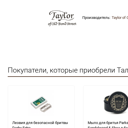
Производитель:
Taylor of 
Покупатели, которые приобрели Тальк
Лезвия для безопасной бритвы
Мыло для бритья Parke
Derby Extra
Sandalwood & Shea в б