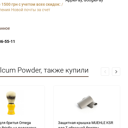
1500 грн с учетом всех скидок:
/
ления Новой почты за счет
анное
86-55-11
Talcum Powder, также купили
для бритья Omega
Защитная крышка MUEHLE KSR
 Bristle на подставке
для Т-образной бритвы