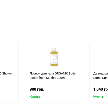
C Shower
Лосьон для тела ORGANIC Body
Дезодоран
Lotion from Muehle 300ml
Street San
988 грн.
1 040 гр
Купить
Купить