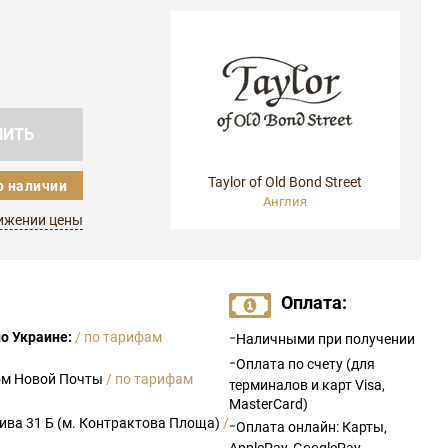
ПИТЬ
Taylor of Old Bond Street
о наличии
Англия
ижении цены
Оплата:
-
о Украине:
/ по тарифам
Наличными при получении
-
Оплата по счету (для
ом Новой Почты
/ по тарифам
терминалов и карт Visa,
MasterCard)
рива 31 Б (м. Контрактова Площа)
/
-
Оплата онлайн: Карты,
ApplePay, GooglePay