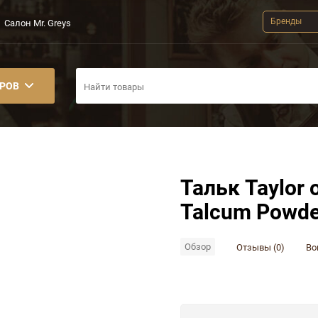
Бренды
Салон Mr. Greys
АРОВ
Тальк Taylor o
Talcum Powde
Обзор
Отзывы (0)
Во