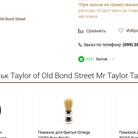
*При заказе на сумму свыше 
расходы по доставке до отде
магазина
Old Bond Street
Избр
Сравнить
Заказ по телефону
(099) 2
+221
балов
?
 Taylor of Old Bond Street Mr Taylor 
r
Помазок для бритья Omega
Помазок 
анке
10083 Pure Bristle
80265 Pure