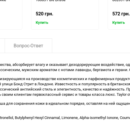
520 грн.
572 грн.
Купить
Купить
Вопрос-Ответ
 качества, абсорбирует влагу и оказывает дезодорирующее воздействие,
ассическим, мужским ароматом с нотами лаванды, бергамота и герани. О
ециализирующаяся на производстве косметических и парфюмерных продукт
ной улице Бонд Стрит в Лондоне. Известность и популярность в британс
классический английский стиль и элегантность, качество и надёжность.
своим клиентам первоклассный сервис и товары класса люкс. Taylor of
ша для сохранения кожи в идеальном порядке, оставляя на ней ощущен
tronellol, Butylphenyl Hexyl Cinnamal, Limonene, Alpha-isomethyl Ionone, Couma