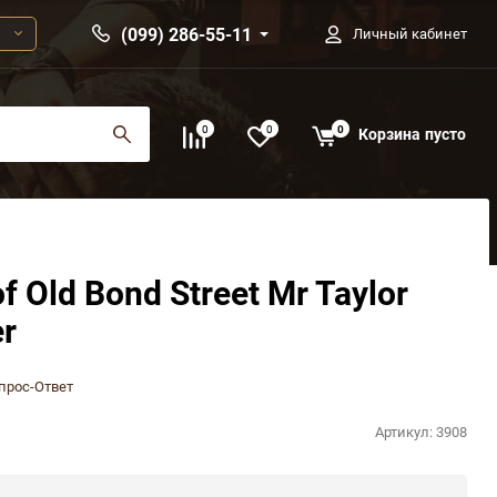
(099) 286-55-11
Личный кабинет
0
0
0
Корзина
пусто
f Old Bond Street Mr Taylor
r
прос-Ответ
Артикул:
3908