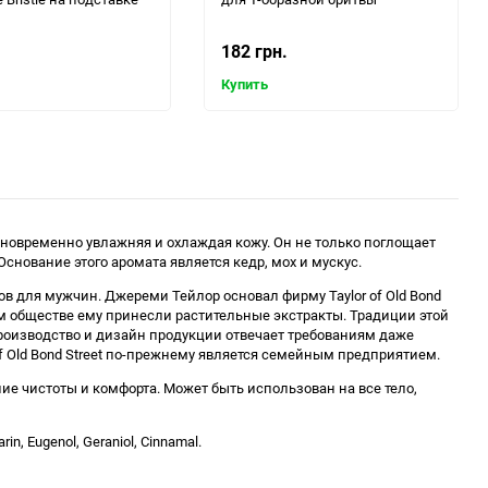
182 грн.
Купить
 одновременно увлажняя и охлаждая кожу. Он не только поглощает
снование этого аромата является кедр, мох и мускус.
ов для мужчин. Джереми Тейлор основал фирму Taylor of Old Bond
ком обществе ему принесли растительные экстракты. Традиции этой
 Производство и дизайн продукции отвечает требованиям даже
 Old Bond Street по-прежнему является семейным предприятием.
ие чистоты и комфорта. Может быть использован на все тело,
rin, Eugenol, Geraniol, Cinnamal.