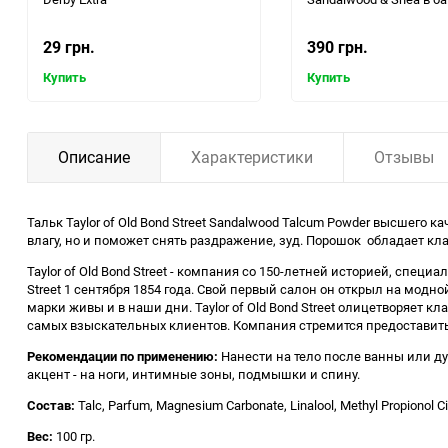
29 грн.
390 грн.
Купить
Купить
Описание
Характеристики
Отзывы
Тальк Taylor of Old Bond Street Sandalwood Talcum Powder высшего
влагу, но и поможет снять раздражение, зуд. Порошок обладает кл
Taylor of Old Bond Street - компания со 150-летней историей, сп
Street 1 сентября 1854 года. Свой первый салон он открыл на мод
марки живы и в наши дни. Taylor of Old Bond Street олицетворяет 
самых взыскательных клиентов. Компания стремится предоставить 
Рекомендации по применению:
Нанести на тело после ванны или ду
акцент - на ноги, интимные зоны, подмышки и спину.
Состав:
Talc, Parfum, Magnesium Carbonate, Linalool, Methyl Propionol Ci
Вес:
100 гр.