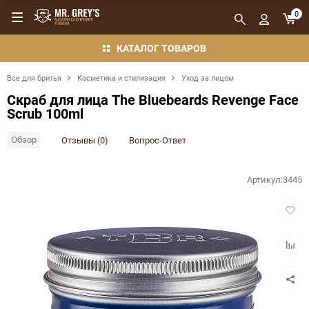
0
КАТАЛОГ ТОВАРОВ
Все для бритья
Косметика и стилизация
Уход за лицом
Скраб для лица The Bluebeards Revenge Face
Scrub 100ml
Обзор
Отзывы (0)
Вопрос-Ответ
Артикул:
3445
Добав
в
избра
Добав
в
сравн