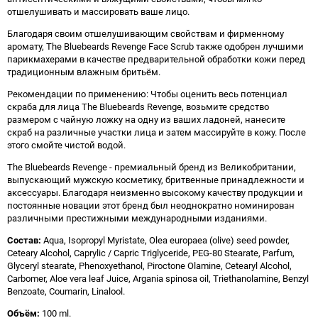
отшелушивать и массировать ваше лицо.
Благодаря своим отшелушивающим свойствам и фирменному
аромату, The Bluebeards Revenge Face Scrub также одобрен лучшими
парикмахерами в качестве предварительной обработки кожи перед
традиционным влажным бритьём.
Рекомендации по применению: Чтобы оценить весь потенциал
скраба для лица The Bluebeards Revenge, возьмите средство
размером с чайную ложку на одну из ваших ладоней, нанесите
скраб на различные участки лица и затем массируйте в кожу. После
этого смойте чистой водой.
The Bluebeards Revenge - премиальный бренд из Великобритании,
выпускающий мужскую косметику, бритвенные принадлежности и
аксессуары. Благодаря неизменно высокому качеству продукции и
постоянные новации этот бренд был неоднократно номинирован
различными престижными международными изданиями.
Состав:
Aqua, Isopropyl Myristate, Olea europaea (olive) seed powder,
Ceteary Alcohol, Caprylic / Capric Triglyceride, PEG-80 Stearate, Parfum,
Glyceryl stearate, Phenoxyethanol, Piroctone Olamine, Cetearyl Alcohol,
Carbomer, Aloe vera leaf Juice, Argania spinosa oil, Triethanolamine, Benzyl
Benzoate, Coumarin, Linalool.
Объём:
100 ml.