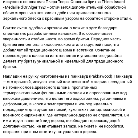
искусного основателя Пьера Тьера. Опасная бритва Thiers Issard
«Medaille d'Or Alger 1921» отличается дополнительной обработкой
обеих сторон, что позволяет добиться привлекательного
зеркального блеска с красивым узором на обратной стороне стали.
Бритва очень удобно и эргономично лежит в руке благодаря
специально разработанным канавкам. Это обеспечивает
уверенность и стабильность во время бритья. Передняя часть
бритвы выполнена в классическом стиле «круглый нос», что
добавляет ей традиционного шарма и эстетики. Сочетание
превосходного качества изготовления и уникального дизайна
делает эту бритву уникальной и идеальной для традиционного
бритья.
Накладки на ручку изготовлены из паккавуд (Pakkawood). Паккавуд
— это прочный, искусственный композитный материал, созданный
из тонких слоев древесного шпона, пропитанных
термореактивными фенольными смолами и спрессованных под
высоким давлением, что делает его водостойким, устойчивым к
деформации, высоким температурам и износу, идеально
подходящим для рукояток ножей, кухонных принадлежностей и
военного снаряжения, где натуральное дерево не справляется. Он
имитирует внешний вид дерева, но обладает превосходящей
долговечностью, не впитывает запахи, не гниет и не коробится,
сохраняя при этом эстетику натурального дерева.