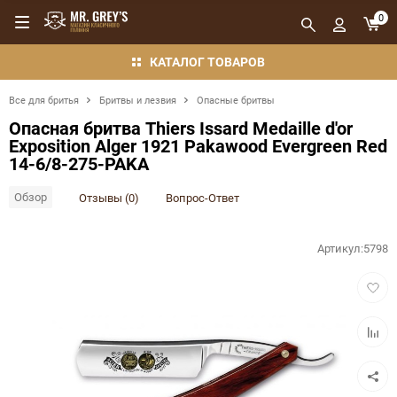
0
КАТАЛОГ ТОВАРОВ
Все для бритья
Бритвы и лезвия
Опасные бритвы
Опасная бритва Thiers Issard Medaille d'or
Exposition Alger 1921 Pakawood Evergreen Red
14-6/8-275-PAKA
Обзор
Отзывы (0)
Вопрос-Ответ
Артикул:
5798
Добав
в
избра
Добав
в
сравн