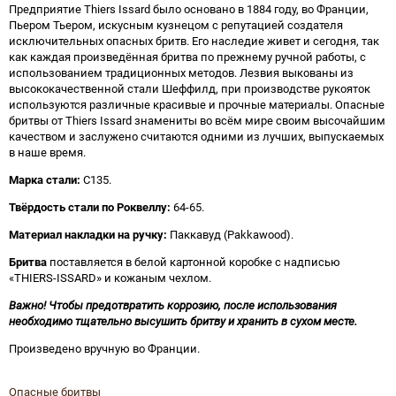
Предприятие Thiers Issard было основано в 1884 году, во Франции,
Пьером Тьером, искусным кузнецом с репутацией создателя
исключительных опасных бритв. Его наследие живет и сегодня, так
как каждая произведённая бритва по прежнему ручной работы, с
использованием традиционных методов. Лезвия выкованы из
высококачественной стали Шеффилд, при производстве рукояток
используются различные красивые и прочные материалы. Опасные
бритвы от Thiers Issard знамениты во всём мире своим высочайшим
качеством и заслужено считаются одними из лучших, выпускаемых
в наше время.
Марка стали:
C135.
Твёрдость стали по Роквеллу:
64-65.
Материал накладки на ручку:
Паккавуд (Pakkawood).
Бритва
поставляется в белой картонной коробке с надписью
«THIERS-ISSARD» и кожаным чехлом.
Важно! Чтобы предотвратить коррозию, после использования
необходимо тщательно высушить бритву и хранить в сухом месте.
Произведено вручную во Франции.
Опасные бритвы