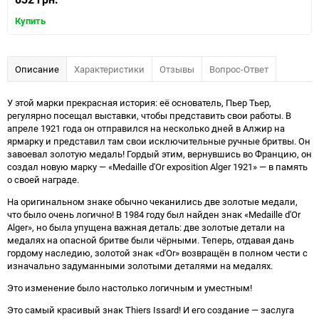
Купить
Описание
Характеристики
Отзывы
Вопрос-Ответ
У этой марки прекрасная история: её основатель, Пьер Тьер,
регулярно посещал выставки, чтобы представить свои работы. В
апреле 1921 года он отправился на несколько дней в Алжир на
ярмарку и представил там свои исключительные ручные бритвы. Он
завоевал золотую медаль! Гордый этим, вернувшись во Францию, он
создал новую марку — «Medaille d'Or exposition Alger 1921» — в память
о своей награде.
На оригинальном знаке обычно чеканились две золотые медали,
что было очень логично! В 1984 году был найден знак «Medaille d'Or
Alger», но была упущена важная деталь: две золотые детали на
медалях на опасной бритве были чёрными. Теперь, отдавая дань
гордому наследию, золотой знак «d'Or» возвращён в полном чести с
изначально задуманными золотыми деталями на медалях.
Это изменение было настолько логичным и уместным!
Это самый красивый знак Thiers Issard! И его создание — заслуга