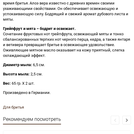
время бритья. Алоэ вера известно с древних времен своими
ухаживающими свойствами. Он обеспечивает освежающую и
успокаивающую силу. Бодрящий и свежий аромат дубового листа и
мяты.
Грейпфрут и мята – бодрит и освежает.
Сочетание фруктовых нот грейпфрута, освежающей мяты и тонко
сбалансированных терпких нот черного перца, кедра, а также янтаря
и ветивера превращает бритье в освежающее удовольствие.
Оживляющее мятное масло оказывает на кожу приятный, слегка
охлаждающий эффект.
Диаметр мыла:
6,5 см.
Высота мыла:
2,5 см.
Вес:
65 гр. Х 2 шт.
Произведено в Германии.
Для бритья
Рекомендуем посмотреть