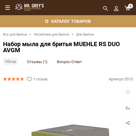
0
КАТАЛОГ ТОВАРОВ
Все для бритья
Косметика для бритья
Для бритья
Набор мыла для бритья MUEHLE RS DUO
AVGM
Обзор
Отзывы (1)
Вопрос-Ответ
1 отзыв
Артикул:
5515
Добав
в
избра
Добав
в
сравн