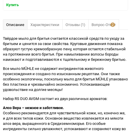
Купить
Описание
Характеристики
Отзывы (1)
Вопрос-Ответ
2
Твёрдое мыло для бритья считается классикой средств по уходу за
бритьем и ценится за свои свойства. Круговые движения помазка
образуют густую кремообразную пену, которая остается стабильной
на протяжении всего бритья. При намыливании волосы бороды
намокают и подготавливаются к тщательному и бережному бритью.
Все мыло MÜHLE не содержит ингредиентов животного
происхождения и создано по изысканным рецептам. Они также
особенно экологичны, поскольку мыло для бритья MÜHLE упаковано
без пластика и чрезвычайно экономично. Успокаивающее
удовольствие на долгие месяцы!
Набор RS DUO AVGM состоит из двух различных ароматов:
Алоэ Вера – нежное и заботливое.
Особенно рекомендуется для чувствительной кожи, но, конечно же,
и для всех типов кожи. Основное вещество извлекается из мякоти
алоэ вера, выращенного в Средиземноморье. Его особые
ингредиенты сильно увлажняют, успокаивают и сохраняют кожу во