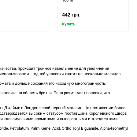
100ml
442 грн.
Купить
качества, проходит тройное измельчение для увеличения
использовании — одной упаковки хватит на несколько месяцев.
ата и дольше сохраняя его исходную многогранность.
несите на область бритья. Пена размягчает волоски, что
Сент-Джеймс в Лондоне свой первый магазин. На протяжении более
подтверждается высоким статусом поставщика Королевского Двора
ется классическими ароматами и выверенными ингредиентами.
de, Petrolatum, Palm Kernel Acid, Ortho Tolyl Biguanide, Alpha-Isomethyl