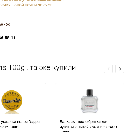
ления Новой почты за счет
анное
86-55-11
s 100g , также купили
 укладки волос Dapper
Бальзам после бритья для
Paste 100ml
чувствительной кожи PRORASO