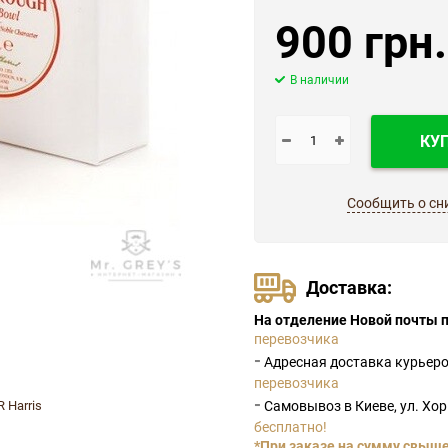
900 грн.
В наличии
КУ
Сообщить о сн
Доставка:
На отделение Новой почты п
перевозчика
-
Адресная доставка курьер
перевозчика
-
R Harris
Самовывоз в Киеве, ул. Хо
бесплатно!
*При заказе на сумму свыше 