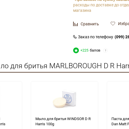
расходы по доставке до отде
магазина
Избр
Сравнить
Заказ по телефону
(099) 2
+225
балов
?
ло для бритья MARLBOROUGH D R Harri
H
Мыло для бритья WINDSOR D R
Паста для
rris
Harris 100g
Dan Matt 