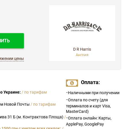
ПИТЬ
D R Harris
Англия
ижении цены
Оплата:
-
о Украине:
/ по тарифам
Наличными при получении
-
Оплата по счету (для
ом Новой Почты
/ по тарифам
терминалов и карт Visa,
MasterCard)
рива 31 Б (м. Контрактова Площа)
/
-
Оплата онлайн: Карты,
ApplePay, GooglePay
1500 грн с учетом всех скидок:
/