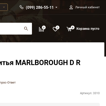
(099) 286-55-11
Личный кабинет
0
0
0
Корзина
пусто
итья MARLBOROUGH D R
прос-Ответ
Артикул:
3310