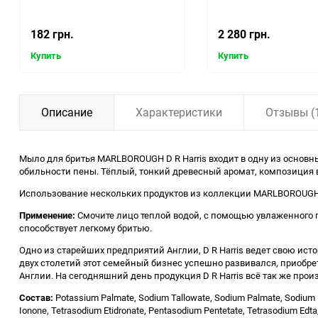
182 грн.
2 280 грн.
Купить
Купить
Описание
Характеристики
Отзывы (
Мыло для бритья MARLBOROUGH D R Harris входит в одну из основн
обильности пены. Тёплый, тонкий древесный аромат, композиция в
Использование нескольких продуктов из коллекции MARLBOROUGH 
Применение:
Смочите лицо теплой водой, с помощью увлаженного п
способствует легкому бритью.
Одно из старейших предприятий Англии, D R Harris ведет свою ист
двух столетий этот семейный бизнес успешно развивался, приобре
Англии. На сегодняшний день продукция D R Harris всё так же п
Состав:
Potassium Palmate, Sodium Tallowate, Sodium Palmate, Sodium Pal
Ionone, Tetrasodium Etidronate, Pentasodium Pentetate, Tetrasodium Edta,