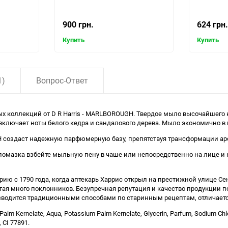
900 грн.
624 грн.
Купить
Купить
1)
Вопрос-Ответ
ых коллекций от D R Harris - MARLBOROUGH. Твердое мыло высочайшего 
ключает ноты белого кедра и сандалового дерева. Мыло экономично в 
создаст надежную парфюмерную базу, препятствуя трансформации аром
омазка взбейте мыльную пену в чаше или непосредственно на лице и на
орию с 1790 года, когда аптекарь Харрис открыл на престижной улице 
тая много поклонников. Безупречная репутация и качество продукции 
роизводится традиционными способами по старинным рецептам, отлича
m Kernelate, Aqua, Potassium Palm Kernelate, Glycerin, Parfum, Sodium Chlori
 CI 77891.