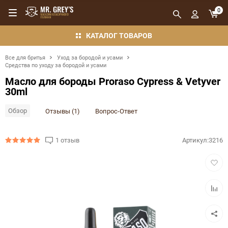
0
КАТАЛОГ ТОВАРОВ
Все для бритья
Уход за бородой и усами
Средства по уходу за бородой и усами
Масло для бороды Proraso Cypress & Vetyver
30ml
Обзор
Отзывы (1)
Вопрос-Ответ
1 отзыв
Артикул:
3216
Добав
в
избра
Добав
в
сравн