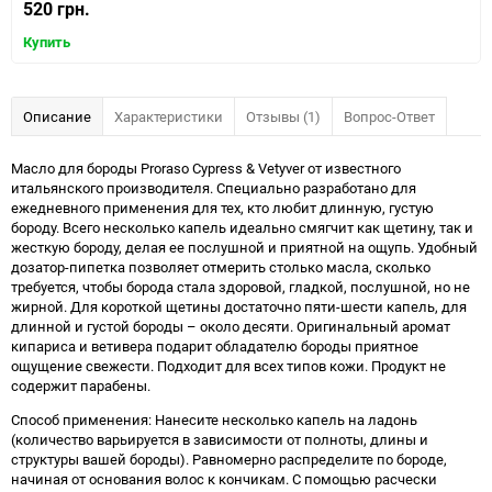
520 грн.
Купить
Описание
Характеристики
Отзывы (1)
Вопрос-Ответ
Масло для бороды Proraso Cypress & Vetyver от известного
итальянского производителя. Специально разработано для
ежедневного применения для тех, кто любит длинную, густую
бороду. Всего несколько капель идеально смягчит как щетину, так и
жесткую бороду, делая ее послушной и приятной на ощупь. Удобный
дозатор-пипетка позволяет отмерить столько масла, сколько
требуется, чтобы борода стала здоровой, гладкой, послушной, но не
жирной. Для короткой щетины достаточно пяти-шести капель, для
длинной и густой бороды – около десяти. Оригинальный аромат
кипариса и ветивера подарит обладателю бороды приятное
ощущение свежести. Подходит для всех типов кожи. Продукт не
содержит парабены.
Способ применения: Нанесите несколько капель на ладонь
(количество варьируется в зависимости от полноты, длины и
структуры вашей бороды). Равномерно распределите по бороде,
начиная от основания волос к кончикам. С помощью расчески