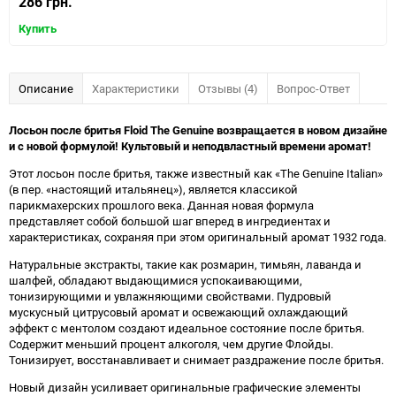
286 грн.
Купить
Описание
Характеристики
Отзывы (4)
Вопрос-Ответ
Лосьон после бритья Floid The Genuine возвращается в новом дизайне
и с новой формулой!
Культовый и неподвластный времени аромат!
Этот лосьон после бритья, также известный как «The Genuine Italian»
(в пер. «настоящий итальянец»), является классикой
парикмахерских прошлого века. Данная новая формула
представляет собой большой шаг вперед в ингредиентах и
характеристиках, сохраняя при этом оригинальный аромат 1932 года.
Натуральные экстракты, такие как розмарин, тимьян, лаванда и
шалфей, обладают выдающимися успокаивающими,
тонизирующими и увлажняющими свойствами. Пудровый
мускусный цитрусовый аромат и освежающий охлаждающий
эффект с ментолом создают идеальное состояние после бритья.
Содержит меньший процент алкоголя, чем другие Флойды.
Тонизирует, восстанавливает и снимает раздражение после бритья.
Новый дизайн усиливает оригинальные графические элементы