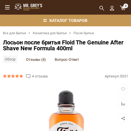
0
КАТАЛОГ ТОВАРОВ
Все для бритья
Косметика для бритья
После бритья
Лосьон после бритья Floid The Genuine After
Shave New Formula 400ml
Обзор
Отзывы (4)
Вопрос-Ответ
4 отзыва
Артикул:
5031
Добав
в
избра
Добав
в
сравн