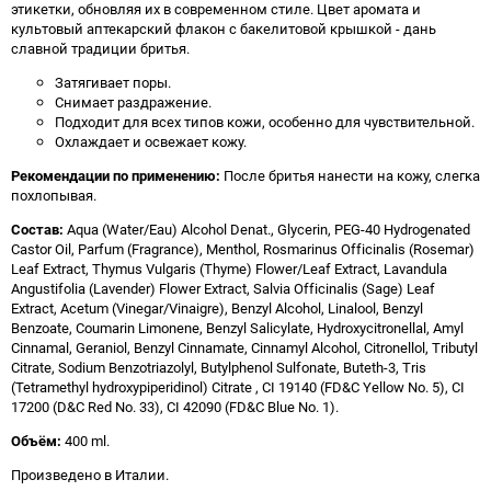
этикетки, обновляя их в современном стиле. Цвет аромата и
культовый аптекарский флакон с бакелитовой крышкой - дань
славной традиции бритья.
Затягивает поры.
Снимает раздражение.
Подходит для всех типов кожи, особенно для чувствительной.
Охлаждает и освежает кожу.
Рекомендации по применению:
После бритья нанести на кожу, слегка
похлопывая.
Состав:
Aqua (Water/Eau) Alcohol Denat., Glycerin, PEG-40 Hydrogenated
Castor Oil, Parfum (Fragrance), Menthol, Rosmarinus Officinalis (Rosemar)
Leaf Extract, Thymus Vulgaris (Thyme) Flower/Leaf Extract, Lavandula
Angustifolia (Lavender) Flower Extract, Salvia Officinalis (Sage) Leaf
Extract, Acetum (Vinegar/Vinaigre), Benzyl Alcohol, Linalool, Benzyl
Benzoate, Coumarin Limonene, Benzyl Salicylate, Hydroxycitronellal, Amyl
Cinnamal, Geraniol, Benzyl Cinnamate, Cinnamyl Alcohol, Citronellol, Tributyl
Citrate, Sodium Benzotriazolyl, Butylphenol Sulfonate, Buteth-3, Tris
(Tetramethyl hydroxypiperidinol) Citrate , CI 19140 (FD&C Yellow No. 5), CI
17200 (D&C Red No. 33), CI 42090 (FD&C Blue No. 1).
Объём:
400 ml.
Произведено в Италии.