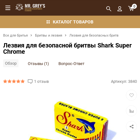
0
КАТАЛОГ ТОВАРОВ
Все для бритья
Бритвы и лезвия
Лезвия для безопасных бритв
Лезвия для безопасной бритвы Shark Super
Chrome
Обзор
Отзывы (1)
Вопрос-Ответ
1 отзыв
Артикул:
3840
Добав
в
избра
Добав
в
сравн