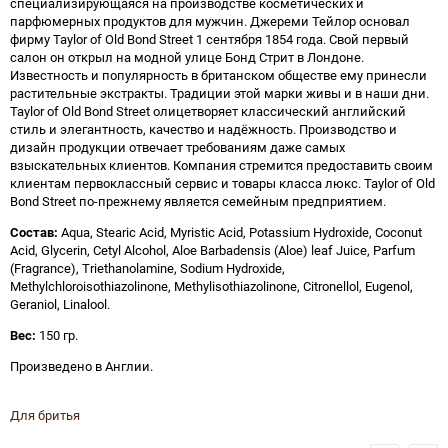
специализирующаяся на производстве косметических и
парфюмерных продуктов для мужчин. Джереми Тейлор основал
фирму Taylor of Old Bond Street 1 сентября 1854 года. Свой первый
салон он открыл на модной улице Бонд Стрит в Лондоне.
Известность и популярность в британском обществе ему принесли
растительные экстракты. Традиции этой марки живы и в наши дни.
Taylor of Old Bond Street олицетворяет классический английский
стиль и элегантность, качество и надёжность. Производство и
дизайн продукции отвечает требованиям даже самых
взыскательных клиентов. Компания стремится предоставить своим
клиентам первоклассный сервис и товары класса люкс. Taylor of Old
Bond Street по-прежнему является семейным предприятием.
Состав:
Aqua, Stearic Acid, Myristic Acid, Potassium Hydroxide, Coconut
Acid, Glycerin, Cetyl Alcohol, Aloe Barbadensis (Aloe) leaf Juice, Parfum
(Fragrance), Triethanolamine, Sodium Hydroxide,
Methylchloroisothiazolinone, Methylisothiazolinone, Citronellol, Eugenol,
Geraniol, Linalool.
Вес:
150 гр.
Произведено в Англии.
Для бритья