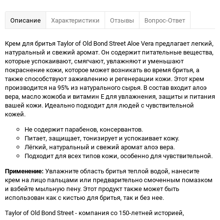
Описание
Характеристики
Отзывы
Вопрос-Ответ
Крем для бритья Taylor of Old Bond Street Aloe Vera предлагает легкий,
натуральный и свежий аромат. Он содержит питательные вещества,
которые успокаивают, смягчают, увлажняют и уменьшают
покраснение кожи, которое может возникать во время бритья, а
также способствуют заживлению и регенерации кожи. Этот крем
производится на 95% из натурального сырья. В состав входит алоэ
вера, масло жожоба и витамин Е для увлажнения, защиты и питания
вашей кожи. Идеально подходит для людей с чувствительной
кожей.
Не содержит парабенов, консервантов.
Питает, защищает, тонизирует и успокаивает кожу.
Лёгкий, натуральный и свежий аромат алоэ вера.
Подходит для всех типов кожи, особенно для чувствительной.
Применение:
Увлажните область бритья теплой водой, нанесите
крем на лицо пальцами или предварительно смоченным помазком
и взбейте мыльную пену. Этот продукт также может быть
использован как с кистью для бритья, так и без нее.
Taylor of Old Bond Street - компания со 150-летней историей,