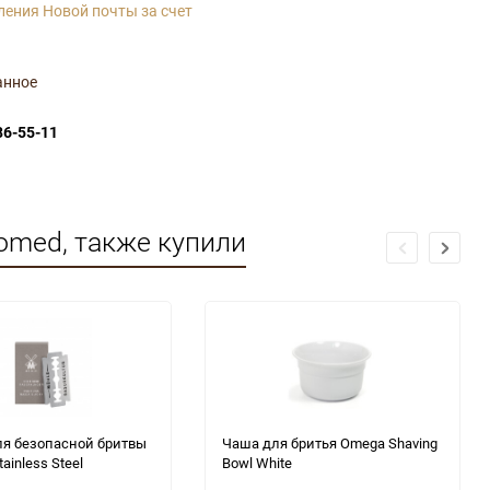
ления Новой почты за счет
анное
86-55-11
omed, также купили
ля безопасной бритвы
Чаша для бритья Omega Shaving
ainless Steel
Bowl White